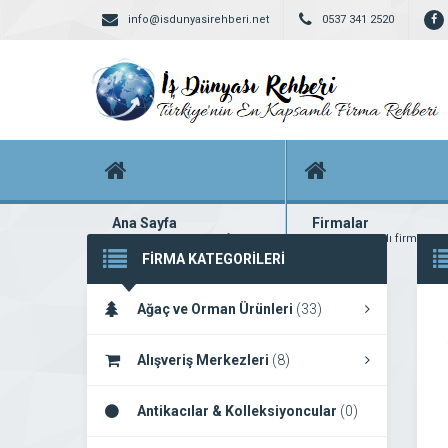
info@isdunyasirehberi.net
0537 341 2520
Ana Sayfa
Firmalar
Firma rehberi ana sayfanız
Yüzlerce kayıtlı firma
FİRMA KATEGORİLERİ
Ağaç ve Orman Ürünleri
(33)
Alışveriş Merkezleri
(8)
Antikacılar & Kolleksiyoncular
(0)