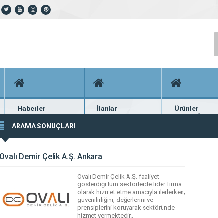
Haberler
İlanlar
Ürünler
En güncel haberler
Güncel seri ilanlar
Binlerce firma ü
ARAMA SONUÇLARI
Ovalı Demir Çelik A.Ş. Ankara
Ovalı Demir Çelik A.Ş. faaliyet
gösterdiği tüm sektörlerde lider firma
olarak hizmet etme amacıyla ilerlerken;
güvenilirliğini, değerlerini ve
prensiplerini koruyarak sektöründe
hizmet vermektedir..