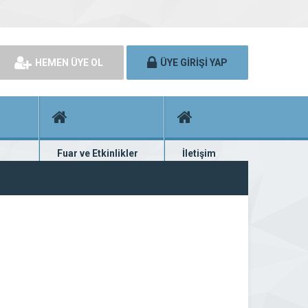
HEMEN ÜYE OL
ÜYE GİRİŞİ YAP
Fuar ve Etkinlikler
İletişim
rünü
Fuar ve etkinlik planları
Bize ulaşın