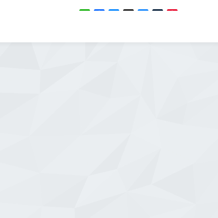
WhatsApp
Facebook
Messenger
X
Bluesky
Tumblr
Pinterest
Email
Share