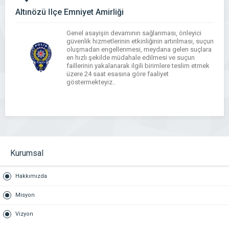
Altınözü İlçe Emniyet Amirliği
Genel asayişin devamının sağlanması, önleyici
güvenlik hizmetlerinin etkinliğinin artırılması, suçun
oluşmadan engellenmesi, meydana gelen suçlara
en hızlı şekilde müdahale edilmesi ve suçun
faillerinin yakalanarak ilgili birimlere teslim etmek
üzere 24 saat esasına göre faaliyet
göstermekteyiz..
WhatsApp
Facebook
Messenger
X
Bluesky
Tumblr
Pinterest
Email
Share
Kurumsal
Hakkımızda
Misyon
Vizyon