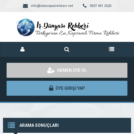
info@isdunyasirehberi.net
0537 341 2520
HEMEN ÜYE OL
ÜYE GİRİŞİ YAP
ARAMA SONUÇLARI