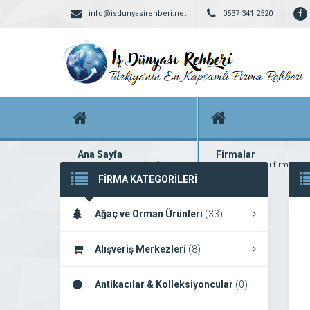
info@isdunyasirehberi.net
0537 341 2520
Ana Sayfa
Firmalar
Firma rehberi ana sayfanız
Yüzlerce kayıtlı firma
FİRMA KATEGORİLERİ
Ağaç ve Orman Ürünleri
(33)
Alışveriş Merkezleri
(8)
Antikacılar & Kolleksiyoncular
(0)