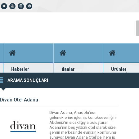
Haberler
İlanlar
Ürünler
En güncel haberler
Güncel seri ilanlar
Binlerce firma ü
ARAMA SONUÇLARI
Divan Otel Adana
Divan Adana, Anadolu’nun
geleneklerine işlemiş konukseverliğini
Akdeniz’in sıcaklığıyla buluşturan
Adana’nın beş yıldızlı otel olarak size
şehrin merkezinde evinizin konforunu
sunuyor. Divan Adana Otel’de, hem iş