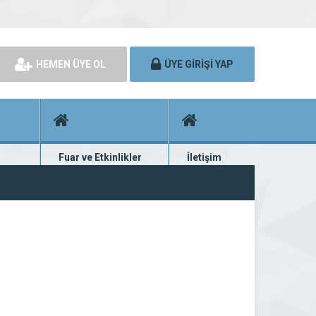
HEMEN ÜYE OL
ÜYE GİRİŞİ YAP
Fuar ve Etkinlikler
İletişim
rünü
Fuar ve etkinlik planları
Bize ulaşın