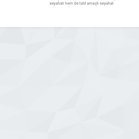
seyahati hem de tatil amaçlı seyahat
eden misafirlerimizin tüm ihtiyaçlarını
karşılamak için tasarlanmış toplam
180 adet oda bulunuyor. Divan
Adana’nın Seyhan bölgesindeki
merkezi konumu hem Adana’nın en
nezih semtlerine hem […]
WhatsApp
Facebook
Messenger
X
Bluesky
Tumblr
Pinterest
Email
Share