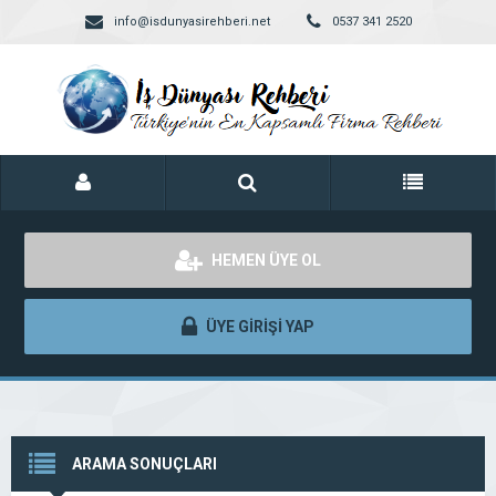
info@isdunyasirehberi.net
0537 341 2520
HEMEN ÜYE OL
ÜYE GİRİŞİ YAP
ARAMA SONUÇLARI