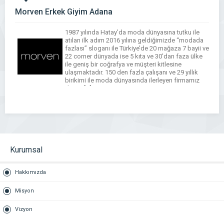
Morven Erkek Giyim Adana
1987 yılında Hatay’da moda dünyasına tutku ile
atılan ilk adım 2016 yılına geldiğimizde “modada
fazlası” sloganı ile Türkiye’de 20 mağaza 7 bayii ve
22 corner dünyada ise 5 kıta ve 30’dan faza ülke
ile geniş bir coğrafya ve müşteri kitlesine
ulaşmaktadır. 150 den fazla çalışanı ve 29 yıllık
birikimi ile moda dünyasında ilerleyen firmamız
dünya […]
WhatsApp
Facebook
Messenger
X
Bluesky
Tumblr
Pinterest
Email
Share
Kurumsal
Hakkımızda
Misyon
Vizyon