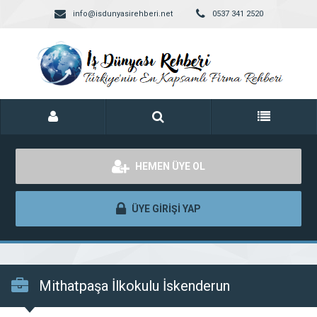
info@isdunyasirehberi.net
0537 341 2520
HEMEN ÜYE OL
ÜYE GİRİŞİ YAP
Mithatpaşa İlkokulu İskenderun