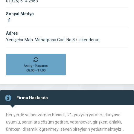
0 (326) 614 2963
Sosyal Medya
Adres
Yenişehir Mah. Mithatpaşa Cad. No:8 / İskenderun
Açılış - Kapanış
08:00 - 17:00
Firma Hakkında
Her yerde ve her zaman başarılı, 21. yüzyılın yaratıcı, dünyaya
uyumlu, sorunlara çözüm getiren, vatansever, girişken, ahlaklı,
üretken, dinamik, öğrenmeyi seven bireylerin yetiştirmekteyiz…