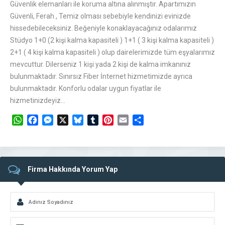
Güvenlik elemanları ile koruma altına alınmıştır. Apartımızın
Güvenli, Ferah , Temiz olması sebebiyle kendinizi evinizde
hissedebileceksiniz. Beğeniyle konaklayacağınız odalarımız
Stüdyo 1+0 (2 kişi kalma kapasiteli ) 1+1 ( 3 kişi kalma kapasiteli )
2+1 ( 4 kişi kalma kapasiteli ) olup dairelerimizde tüm eşyalarımız
mevcuttur. Dilerseniz 1 kişi yada 2 kişi de kalma imkanınız
bulunmaktadır. Sınırsız Fiber İnternet hizmetimizde ayrıca
bulunmaktadır. Konforlu odalar uygun fiyatlar ile
hizmetinizdeyiz…
WhatsApp
Facebook
Messenger
X
Bluesky
Tumblr
Pinterest
Email
Share
Firma Hakkında Yorum Yap