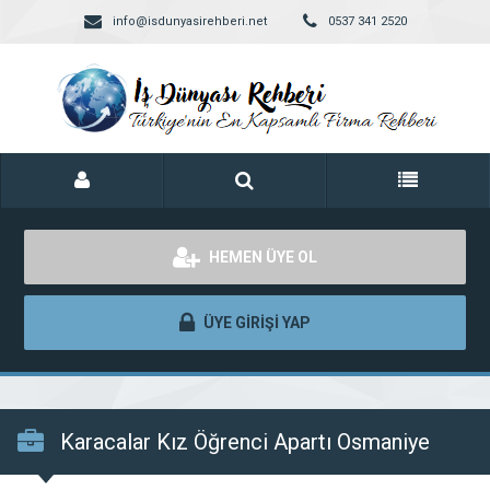
info@isdunyasirehberi.net
0537 341 2520
HEMEN ÜYE OL
ÜYE GİRİŞİ YAP
Karacalar Kız Öğrenci Apartı Osmaniye