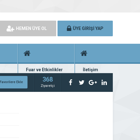
HEMEN ÜYE OL
ÜYE GİRİŞİ YAP
Fuar ve Etkinlikler
İletişim
rünü
Fuar ve etkinlik planları
Bize ulaşın
368
Favorilere Ekle
Ziyaretçi