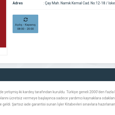
Adres
:
Çay Mah. Namık Kemal Cad. No:12-18 / İsk
Açılış - Kapanış
08:00 - 20:00
ede yetişmiş iki kardeş tarafından kuruldu. Türkiye geneli 2000’den fazla 
itaplarını ücretsiz vermeye başlayınca sadece yardımcı kaynaklara odakla
e geldi. Şartsız iade garantisi sunan İşler Kitabevleri sınavlara hazırl