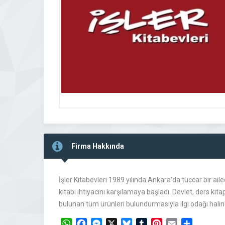
Firma Hakkında
İşler Kitabevleri 1989 yılında Ankara’da tüccar bir ail
kitabı ihtiyacını karşılamaya başladı. Devlet, ders k
bulunan tüm ürünleri bulundurmasıyla ilgi odağı halin
WhatsApp
Facebook
Messenger
X
Bluesky
Tumblr
Pinterest
Email
Share