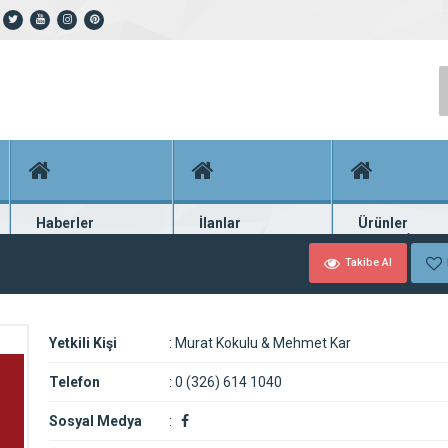
Haberler
İlanlar
Ürünler
En güncel haberler
Güncel seri ilanlar
Binlerce firma ü
Takibe Al
Yetkili Kişi
:
Murat Kokulu & Mehmet Kar
Telefon
:
0 (326) 614 1040
Sosyal Medya
: