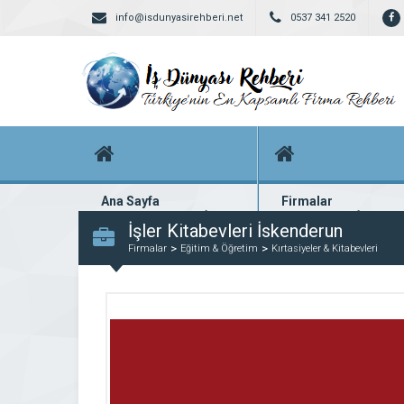
info@isdunyasirehberi.net
0537 341 2520
Ana Sayfa
Firmalar
Firma rehberi ana sayfanız
Yüzlerce kayıtlı firma
İşler Kitabevleri İskenderun
Firmalar
Eğitim & Öğretim
Kırtasiyeler & Kitabevleri