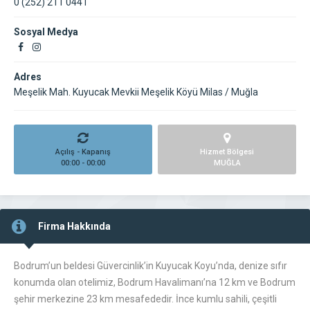
0 (252) 211 0441
Sosyal Medya
Adres
Meşelik Mah. Kuyucak Mevkii Meşelik Köyü Milas / Muğla
Açılış - Kapanış
Hizmet Bölgesi
00:00 - 00:00
MUĞLA
Firma Hakkında
Bodrum’un beldesi Güvercinlik’in Kuyucak Koyu’nda, denize sıfır
konumda olan otelimiz, Bodrum Havalimanı’na 12 km ve Bodrum
şehir merkezine 23 km mesafededir. İnce kumlu sahili, çeşitli