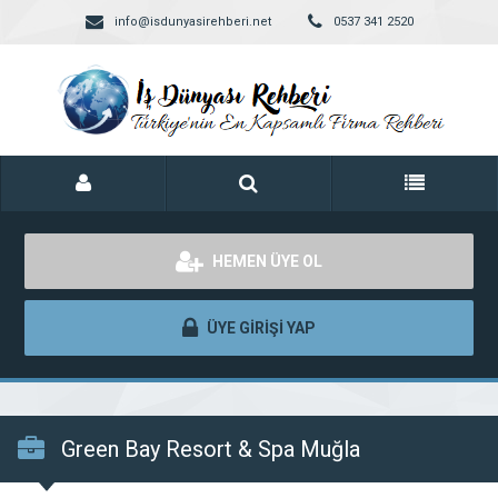
info@isdunyasirehberi.net
0537 341 2520
HEMEN ÜYE OL
ÜYE GİRİŞİ YAP
Green Bay Resort & Spa Muğla