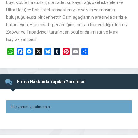
büyüklükte havuzları, dört adet su kaydırağı, özel iskeleleri ve
Ultra Her Şey Dahil otel konseptimiz ile yeşilin ve mavinin
buluştuğu eşsiz bir cennettir. Çam ağaçlarının arasında denizle
bütünleşen, Ege misafirperverliğinin her an hissedildiği otelimiz
Zoover ve Tripadvisor tarafından ödüllendirilmiştir ve Mavi
Bayrak sahibidir.
WhatsApp
Facebook
Messenger
X
Bluesky
Tumblr
Pinterest
Email
Share
Firma Hakkında Yapılan Yorumlar
Hiç yorum yapılmamış.