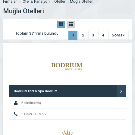
Firmalar
Otel & Pansiyon
Oteller
Muğla Otelleri
Muğla Otelleri
Toplam
37
firma bulundu.
1
2
3
4
Sonraki
Bodrium Otel & Spa Bodrum
Belirtilmemiş
0 (252) 316 9777