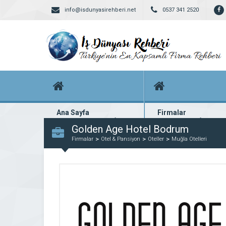
info@isdunyasirehberi.net
0537 341 2520
Ana Sayfa
Firmalar
Firma rehberi ana sayfanız
Yüzlerce kayıtlı firma
Golden Age Hotel Bodrum
Firmalar
Otel & Pansiyon
Oteller
Muğla Otelleri