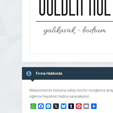
Firma Hakkında
Mükemmel bir konuma sahip; konfor ve eğlence arayı
eğlence hayatının tadına varacaksınız.
WhatsApp
Facebook
Messenger
X
Bluesky
Tumblr
Pinterest
Email
Share