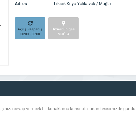
Adres
:
Tilkicik Koyu Yalıkavak / Muğla
Açılış - Kapanış
Hizmet Bölgesi
00:00 - 00:00
MUĞLA
şınıza cevap verecek bir konaklama konsepti sunan tesisimizde gündüz 