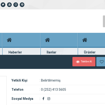
Haberler
İlanlar
Ürünler
En güncel haberler
Güncel seri ilanlar
Binlerce firma ü
Takibe Al
Yetkili Kişi
:
Belirtilmemiş
Telefon
:
0 (252) 413 5605
Sosyal Medya
: