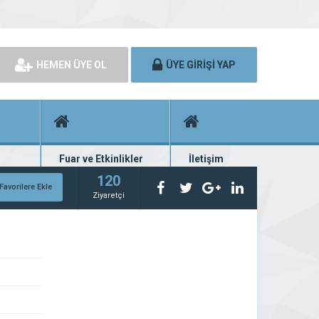
HEMEN ÜYE OL
ÜYE GİRİŞİ YAP
Fuar ve Etkinlikler
İletişim
rünü
Fuar ve etkinlik planları
Bize ulaşın
120
Favorilere Ekle
Ziyaretçi