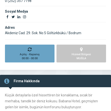
0 (252) 357 7198
Sosyal Medya
Adres
Akdeniz Cad. 29. Sok. No:5 Göltürkbükü / Bodrum
Açılış - Kapanış
Hizmet Bölgesi
00:00 - 00:00
MUĞLA
Firma Hakkında
Küçük detaylarla özel hissettiren bir konaklama, sıcak bir
merhaba, tanıdık bir deniz kokusu. Babana Hotel; geçmişten
gelen bir isimle, bugünün konforunu buluşturuyor.