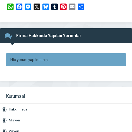
WhatsApp
Facebook
Messenger
X
Bluesky
Tumblr
Pinterest
Email
Share
Firma Hakkında Yapılan Yorumlar
Hiç yorum yapılmamış.
Kurumsal
Hakkımızda
Misyon
Vizyon