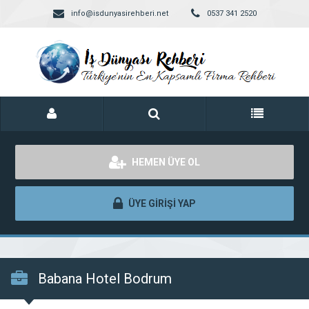
info@isdunyasirehberi.net
0537 341 2520
HEMEN ÜYE OL
ÜYE GİRİŞİ YAP
Babana Hotel Bodrum