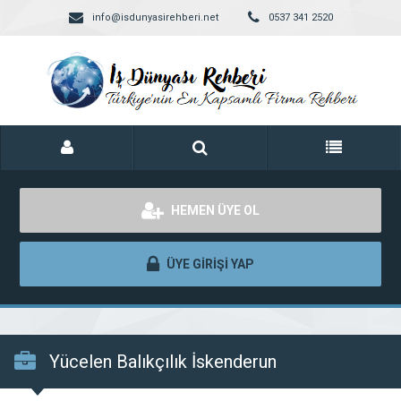
info@isdunyasirehberi.net
0537 341 2520
HEMEN ÜYE OL
ÜYE GİRİŞİ YAP
Yücelen Balıkçılık İskenderun