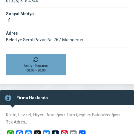
0 (326) 618 4744
Sosyal Medya
Adres
Belediye Semt Pazarı No.76 / İskenderun
Açılış - Kapanış
08:00 - 20:00
Firma Hakkında
Kalite, Lezzet, Hijyen. Aradığınız Tüm Çeşitleri Bulabileceğiniz
Tek Adres..
WhatsApp
Facebook
Messenger
X
Bluesky
Tumblr
Pinterest
Email
Share