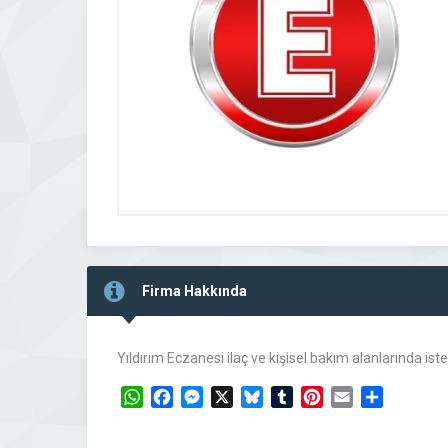
Firma Hakkında
Yıldırım Eczanesi ilaç ve kişisel bakım alanlarında i
WhatsApp
Facebook
Messenger
X
Bluesky
Tumblr
Pinterest
Email
Share