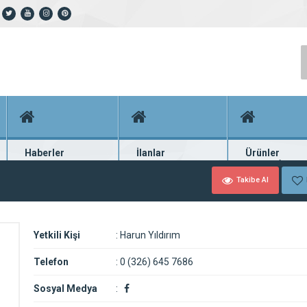
Haberler
İlanlar
Ürünler
En güncel haberler
Güncel seri ilanlar
Binlerce firma ü
Takibe Al
Yetkili Kişi
:
Harun Yıldırım
Telefon
:
0 (326) 645 7686
Sosyal Medya
: