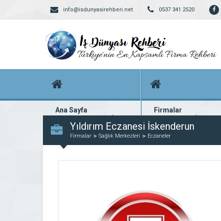
info@isdunyasirehberi.net
0537 341 2520
Ana Sayfa
Firmalar
Firma rehberi ana sayfanız
Yüzlerce kayıtlı firma
Yıldırım Eczanesi İskenderun
Firmalar
Sağlık Merkezleri
Eczaneler