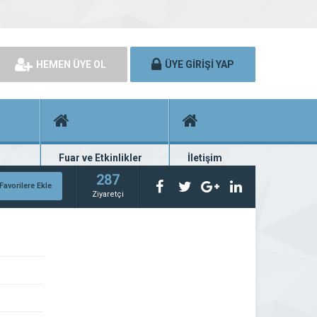
HEMEN ÜYE OL
ÜYE GİRİŞİ YAP
Fuar ve Etkinlikler
İletişim
rünü
Fuar ve etkinlik planları
Bize ulaşın
287
Favorilere Ekle
Ziyaretçi