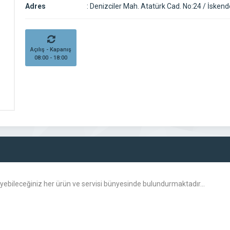
Adres
:
Denizciler Mah. Atatürk Cad. No:24 / İsken
Açılış - Kapanış
08:00 - 18:00
steyebileceğiniz her ürün ve servisi bünyesinde bulundurmaktadır…