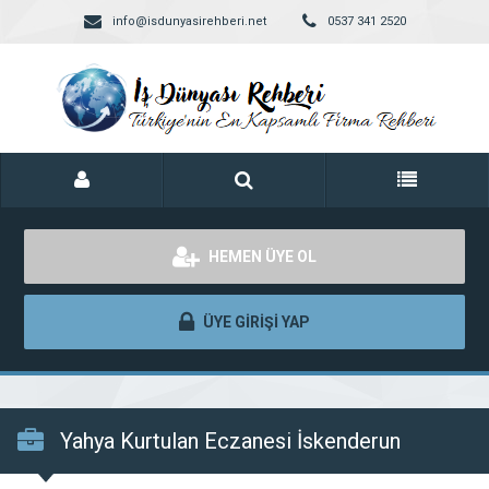
info@isdunyasirehberi.net
0537 341 2520
HEMEN ÜYE OL
ÜYE GİRİŞİ YAP
Yahya Kurtulan Eczanesi İskenderun