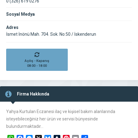
0 (326) 619 0276
Sosyal Medya
Adres
İsmet İnönü Mah. 704. Sok. No:50 / İskenderun
Açılış - Kapanış
08:00 - 18:00
Firma Hakkında
Yahya Kurtulan Eczanesi ilaç ve kişisel bakım alanlarında
isteyebileceğiniz her ürün ve servisi bünyesinde
bulundurmaktadır…