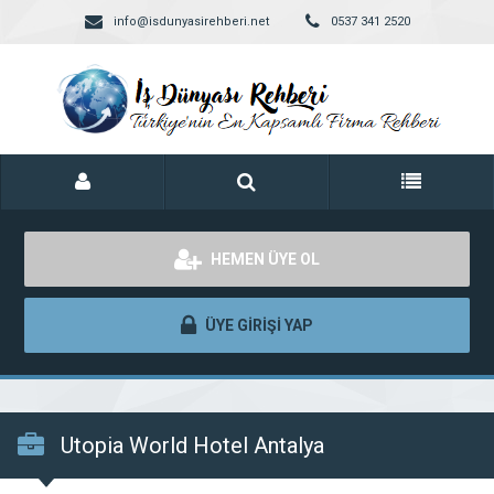
info@isdunyasirehberi.net
0537 341 2520
HEMEN ÜYE OL
ÜYE GİRİŞİ YAP
Utopia World Hotel Antalya