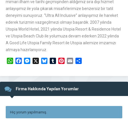
mimari ilham ve tarihi geçmişinden aldığımız sıra dışı hizmet
anlayışımız ile yola çıkarak misafirlerimize benzersiz bir tatil
deneyimi sunuyoruz. “Ultra All Inclusive” anlayışımız ile hareket
ederek turizmin vazgeçilmezi olmayı başardık. 2007 yılında
Utopia World Hotel, 2021 yılında Utopia Resort & Residence Hotel
ve Utopia Beach Club ile yolumuza devam ederken 2022 yılında
A Good Life Utopia Family Resort ile Utopia ailemize imzamızı
atmaya hazırlanıyoruz.
WhatsApp
Facebook
Messenger
X
Bluesky
Tumblr
Pinterest
Email
Share
Firma Hakkında Yapılan Yorumlar
Hiç yorum yapılmamış.