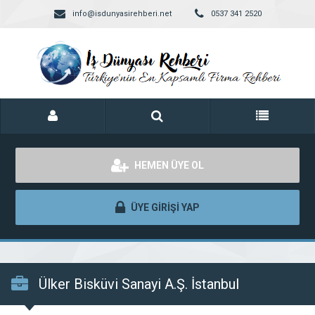
info@isdunyasirehberi.net
0537 341 2520
HEMEN ÜYE OL
ÜYE GİRİŞİ YAP
Ülker Bisküvi Sanayi A.Ş. İstanbul