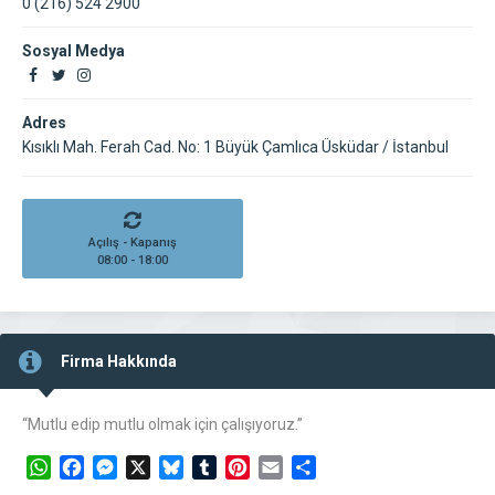
0 (216) 524 2900
Sosyal Medya
Adres
Kısıklı Mah. Ferah Cad. No: 1 Büyük Çamlıca Üsküdar / İstanbul
Açılış - Kapanış
08:00 - 18:00
Firma Hakkında
“Mutlu edip mutlu olmak için çalışıyoruz.”
WhatsApp
Facebook
Messenger
X
Bluesky
Tumblr
Pinterest
Email
Share