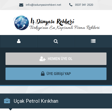
info@isdunyasirehberi.net
0537 341 2520
HEMEN ÜYE OL
ÜYE GİRİŞİ YAP
Uçak Petrol Kırıkhan