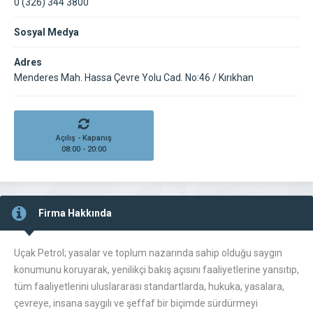
0 (326) 344 3800
Sosyal Medya
Adres
Menderes Mah. Hassa Çevre Yolu Cad. No:46 / Kırıkhan
Açılış - Kapanış
08:00 - 20:00
Firma Hakkında
Uçak Petrol; yasalar ve toplum nazarında sahip olduğu saygın
konumunu koruyarak, yenilikçi bakış açısını faaliyetlerine yansıtıp,
tüm faaliyetlerini uluslararası standartlarda, hukuka, yasalara,
çevreye, insana saygılı ve şeffaf bir biçimde sürdürmeyi