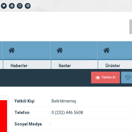
Haberler
İlanlar
Ürünler
En güncel haberler
Güncel seri ilanlar
Binlerce firma ü
Takibe Al
Yetkili Kişi
:
Belirtilmemiş
Telefon
:
0 (232) 446 5608
Sosyal Medya
: