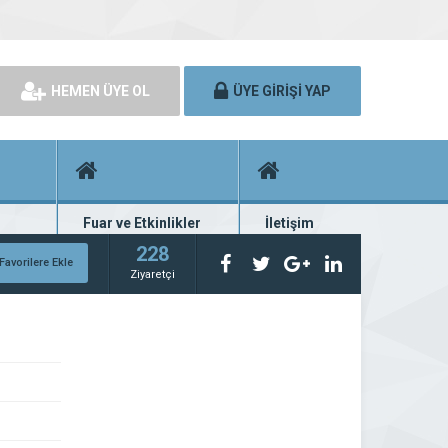
HEMEN ÜYE OL
ÜYE GİRİŞİ YAP
Fuar ve Etkinlikler
İletişim
rünü
Fuar ve etkinlik planları
Bize ulaşın
228
Favorilere Ekle
Ziyaretçi