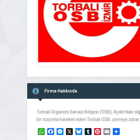
Firma Hakkında
Torbalı Organize Sanayi Bölgesi (OSB), Aydın’daki diğ
bir vizyonla hareket eden Torbalı OSB, çevreye zarar
WhatsApp
Facebook
Messenger
X
Bluesky
Tumblr
Pinterest
Email
Share