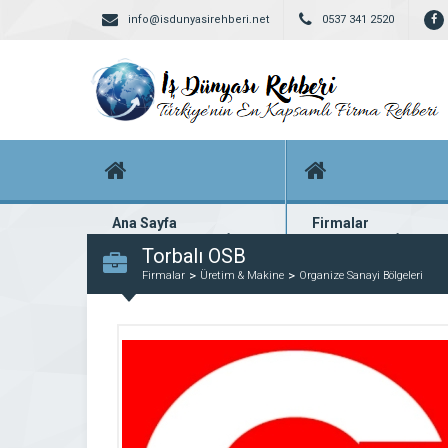
info@isdunyasirehberi.net
0537 341 2520
Ana Sayfa
Firmalar
Firma rehberi ana sayfanız
Yüzlerce kayıtlı firma
Torbalı OSB
Firmalar
Üretim & Makine
Organize Sanayi Bölgeleri