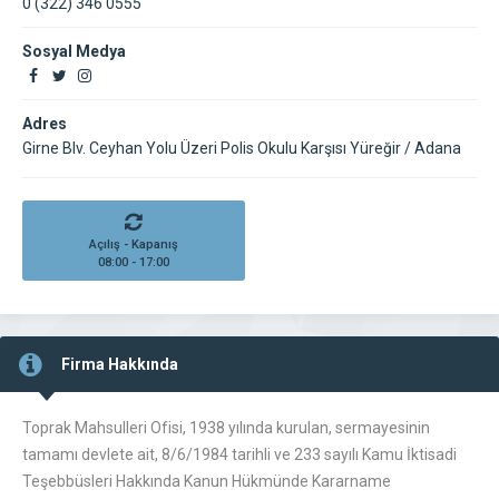
0 (322) 346 0555
Sosyal Medya
Adres
Girne Blv. Ceyhan Yolu Üzeri Polis Okulu Karşısı Yüreğir / Adana
Açılış - Kapanış
08:00 - 17:00
Firma Hakkında
Toprak Mahsulleri Ofisi, 1938 yılında kurulan, sermayesinin
tamamı devlete ait, 8/6/1984 tarihli ve 233 sayılı Kamu İktisadi
Teşebbüsleri Hakkında Kanun Hükmünde Kararname