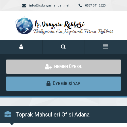
info@isdunyasirehberi.net
0537 341 2520
HEMEN ÜYE OL
ÜYE GİRİŞİ YAP
Toprak Mahsulleri Ofisi Adana