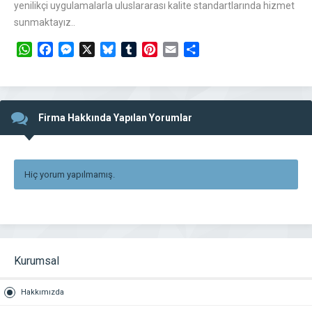
yenilikçi uygulamalarla uluslararası kalite standartlarında hizmet
sunmaktayız..
WhatsApp
Facebook
Messenger
X
Bluesky
Tumblr
Pinterest
Email
Share
Firma Hakkında Yapılan Yorumlar
Hiç yorum yapılmamış.
Kurumsal
Hakkımızda