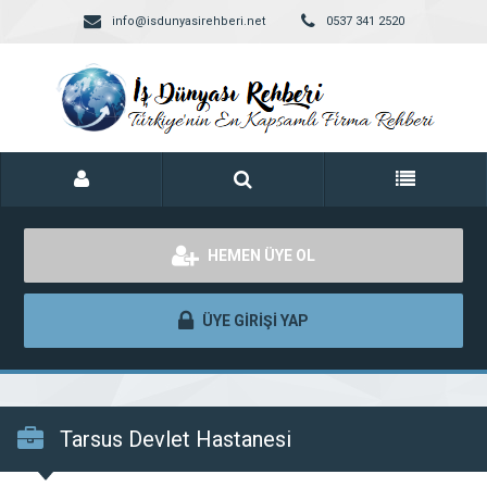
info@isdunyasirehberi.net
0537 341 2520
HEMEN ÜYE OL
ÜYE GİRİŞİ YAP
Tarsus Devlet Hastanesi