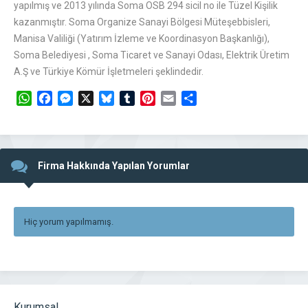
yapılmış ve 2013 yılında Soma OSB 294 sicil no ile Tüzel Kişilik
kazanmıştır. Soma Organize Sanayi Bölgesi Müteşebbisleri,
Manisa Valiliği (Yatırım İzleme ve Koordinasyon Başkanlığı),
Soma Belediyesi , Soma Ticaret ve Sanayi Odası, Elektrik Üretim
A.Ş ve Türkiye Kömür İşletmeleri şeklindedir.
WhatsApp
Facebook
Messenger
X
Bluesky
Tumblr
Pinterest
Email
Share
Firma Hakkında Yapılan Yorumlar
Hiç yorum yapılmamış.
Kurumsal