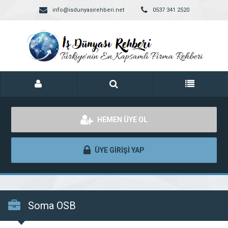
info@isdunyasirehberi.net
0537 341 2520
HEMEN ÜYE OL
ÜYE GİRİŞİ YAP
Soma OSB