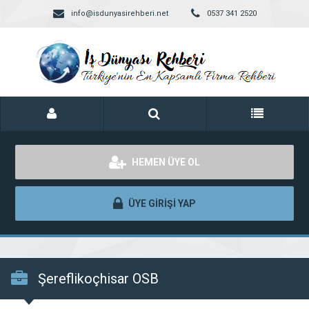
info@isdunyasirehberi.net
0537 341 2520
HEMEN ÜYE OL
ÜYE GİRİŞİ YAP
Şereflikoçhisar OSB