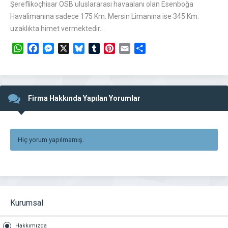
Şereflikoçhisar OSB uluslararası havaalanı olan Esenboğa
Havalimanına sadece 175 Km. Mersin Limanına ise 345 Km.
uzaklıkta himet vermektedir..
WhatsApp
Facebook
Messenger
X
Bluesky
Tumblr
Pinterest
Email
Share
Firma Hakkında Yapılan Yorumlar
Hiç yorum yapılmamış.
Kurumsal
Hakkımızda