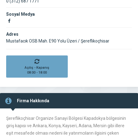
0 (312) 687 1771
Sosyal Medya
Adres
Mustafacık OSB Mah. E90 Yolu Üzeri / Şereflikoçhisar
Açılış - Kapanış
08:00 - 18:00
Firma Hakkında
Şereflikoçhisar Organize Sanayi Bölgesi Kapadokya bölgesinin
giriş kapısı ve Ankara, Konya, Kayseri, Adana, Mersin gibi illere
eşit mesafede olması nedeni ile yatırımcıların ilgisini çeken