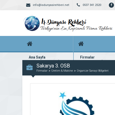
info@isdunyasirehberi.net
0537 341 2520
Ana Sayfa
Firmalar
Firma rehberi ana sayfanız
Yüzlerce kayıtlı firma
Sakarya 3. OSB
Firmalar
Üretim & Makine
Organize Sanayi Bölgeleri