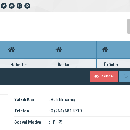
Haberler
İlanlar
Ürünler
En güncel haberler
Güncel seri ilanlar
Binlerce firma ü
Takibe Al
Yetkili Kişi
:
Belirtilmemiş
Telefon
:
0 (264) 681 4710
Sosyal Medya
: