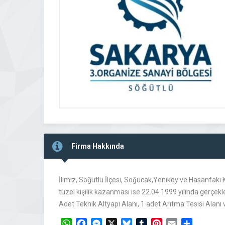
Firma Hakkında
İlimiz, Söğütlü İlçesi, Soğucak,Yeniköy ve Hasanfakı 
tüzel kişilik kazanması ise 22.04.1999 yılında gerçekle
Adet Teknik Altyapı Alanı, 1 adet Arıtma Tesisi Alan
WhatsApp
Facebook
Messenger
X
Bluesky
Tumblr
Pinterest
Email
Share