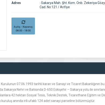
Adres
:
Sakarya Mah. Şht. Kom. Onb. Zekeriya Gö
Cad. No:121 / Arifiye
Açılış - Kapanış
08:00 - 18:00
urulunun 07.06.1993 tarihli kararı ve Sanayi ve Ticaret Bakanlığının bu
akarya Nehri ve Batısında D-650 Eskişehir – Sakarya yolu ile sınırlanm
l alanlara 42 hektarı Sosyal Tesis, Teknik Destek, Ticarethane Eğitim ve Di
ı kuruluş anında irili ufaklı 124 adet sanayi parseline bölünmüştür.