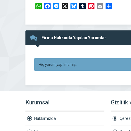
WhatsApp
Facebook
Messenger
X
Bluesky
Tumblr
Pinterest
Email
Share
Firma Hakkında Yapılan Yorumlar
Hiç yorum yapılmamış.
Kurumsal
Gizlilik
Hakkımızda
Çerez 