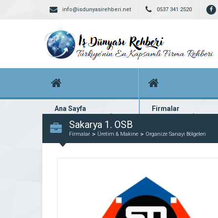
info@isdunyasirehberi.net
0537 341 2520
Ana Sayfa
Firmalar
Firma rehberi ana sayfanız
Yüzlerce kayıtlı firma
Sakarya 1. OSB
Firmalar
Üretim & Makine
Organize Sanayi Bölgeleri