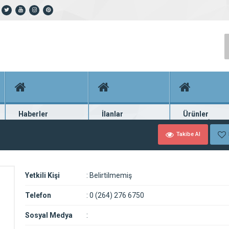
Haberler
İlanlar
Ürünler
En güncel haberler
Güncel seri ilanlar
Binlerce firma ü
Takibe Al
Yetkili Kişi
:
Belirtilmemiş
Telefon
:
0 (264) 276 6750
Sosyal Medya
: