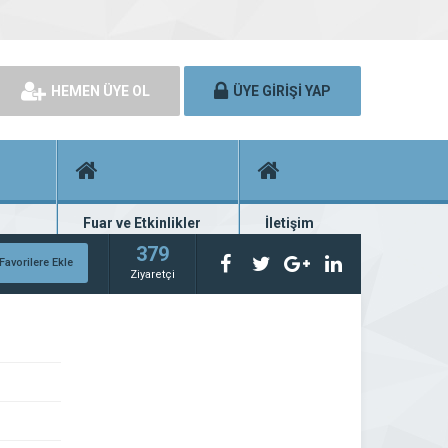
HEMEN ÜYE OL
ÜYE GİRİŞİ YAP
Fuar ve Etkinlikler
İletişim
rünü
Fuar ve etkinlik planları
Bize ulaşın
379
Favorilere Ekle
Ziyaretçi