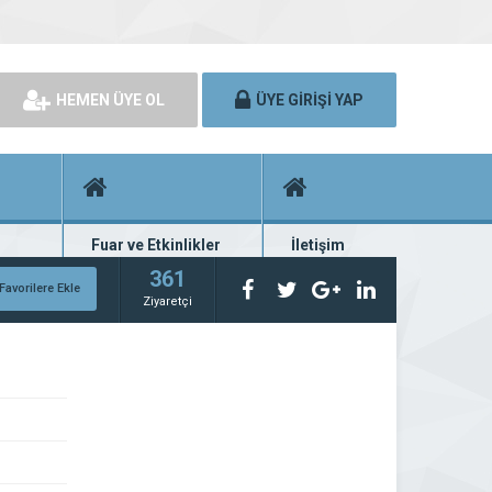
HEMEN ÜYE OL
ÜYE GİRİŞİ YAP
Fuar ve Etkinlikler
İletişim
rünü
Fuar ve etkinlik planları
Bize ulaşın
361
Favorilere Ekle
Ziyaretçi