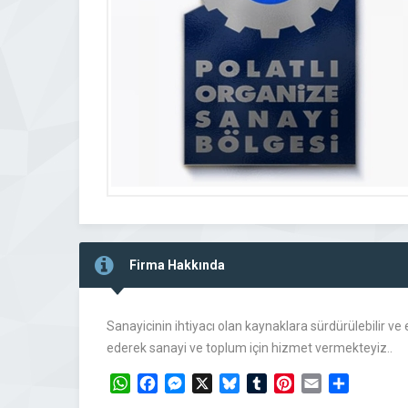
Firma Hakkında
Sanayicinin ihtiyacı olan kaynaklara sürdürülebilir 
ederek sanayi ve toplum için hizmet vermekteyiz..
WhatsApp
Facebook
Messenger
X
Bluesky
Tumblr
Pinterest
Email
Share