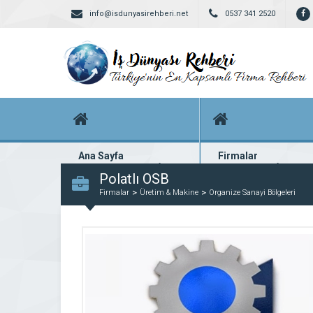
info@isdunyasirehberi.net
0537 341 2520
Ana Sayfa
Firmalar
Firma rehberi ana sayfanız
Yüzlerce kayıtlı firma
Polatlı OSB
Firmalar
Üretim & Makine
Organize Sanayi Bölgeleri