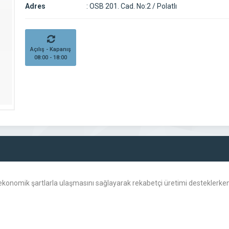
Adres
:
OSB 201. Cad. No:2 / Polatlı
Açılış - Kapanış
08:00 - 18:00
ve ekonomik şartlarla ulaşmasını sağlayarak rekabetçi üretimi destekler