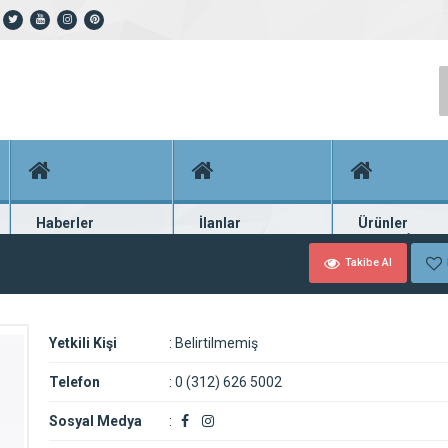
Haberler
İlanlar
Ürünler
En güncel haberler
Güncel seri ilanlar
Binlerce firma ü
Takibe Al
Yetkili Kişi
:
Belirtilmemiş
Telefon
:
0 (312) 626 5002
Sosyal Medya
: