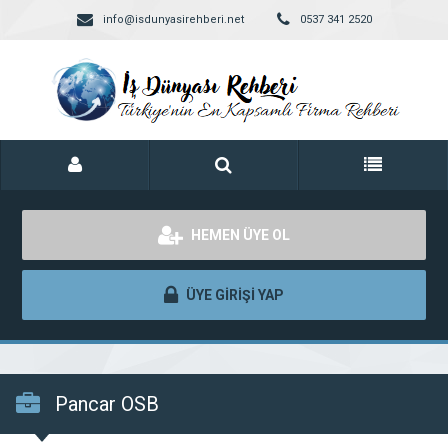
info@isdunyasirehberi.net
0537 341 2520
HEMEN ÜYE OL
ÜYE GİRİŞİ YAP
Pancar OSB