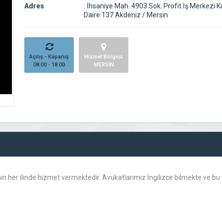
Adres
:
İhsaniye Mah. 4903 Sok. Profit İş Merkezi K
Daire:137 Akdeniz / Mersin
Açılış - Kapanış
Hizmet Bölgesi
08:00 - 18:00
MERSİN
n her ilinde hizmet vermektedir. Avukatlarımız İngilizce bilmekte ve bu 