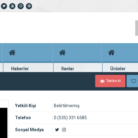
Haberler
İlanlar
Ürünler
En güncel haberler
Güncel seri ilanlar
Binlerce firma ü
Takibe Al
Yetkili Kişi
:
Belirtilmemiş
Telefon
:
0 (535) 331 6585
Sosyal Medya
: