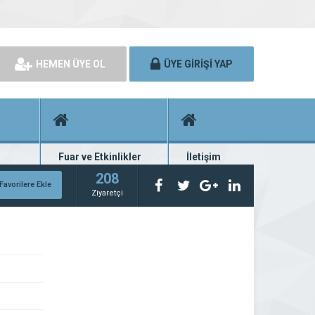
HEMEN ÜYE OL
ÜYE GİRİŞİ YAP
Fuar ve Etkinlikler
İletişim
rünü
Fuar ve etkinlik planları
Bize ulaşın
208
Favorilere Ekle
Ziyaretçi