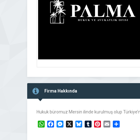
Firma Hakkında
Hukuk büromuz Mersin ilinde kurulmuş olup Türkiye’ni
WhatsApp
Facebook
Messenger
X
Bluesky
Tumblr
Pinterest
Email
Share