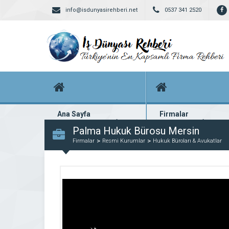
info@isdunyasirehberi.net
0537 341 2520
Ana Sayfa
Firmalar
Firma rehberi ana sayfanız
Yüzlerce kayıtlı firma
Palma Hukuk Bürosu Mersin
Firmalar
Resmi Kurumlar
Hukuk Büroları & Avukatlar