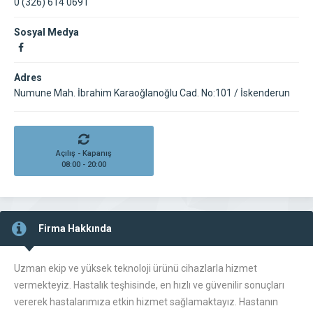
0 (326) 614 0691
Sosyal Medya
Adres
Numune Mah. İbrahim Karaoğlanoğlu Cad. No:101 / İskenderun
Açılış - Kapanış
08:00 - 20:00
Firma Hakkında
Uzman ekip ve yüksek teknoloji ürünü cihazlarla hizmet
vermekteyiz. Hastalık teşhisinde, en hızlı ve güvenilir sonuçları
vererek hastalarımıza etkin hizmet sağlamaktayız. Hastanın