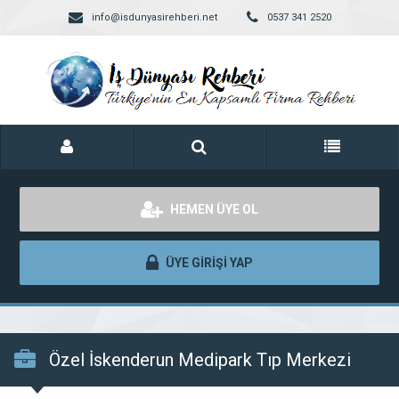
info@isdunyasirehberi.net
0537 341 2520
HEMEN ÜYE OL
ÜYE GİRİŞİ YAP
Özel İskenderun Medipark Tıp Merkezi