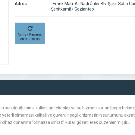
Adres
:
Emek Mah. Ali Nadi Ünler Blv. Şakir Sabri Ca
Şehitkamil / Gaziantep
Açılış - Kapanış
08:00 - 18:00
tin sunulduğu bina, kullanılan teknoloji ve bu hizmeti sunan başta hekim
yeterli olmaması kaliteli ve güvenilir sağlık hizmetinin sunumunu aksataca
ıbbi cihaz donanımı “olmazsa olmaz” kuralı gözetilerek düzenlenmiştir…