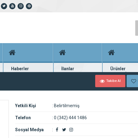
Haberler
İlanlar
Ürünler
En güncel haberler
Güncel seri ilanlar
Binlerce firma ü
Takibe Al
Yetkili Kişi
:
Belirtilmemiş
Telefon
:
0 (342) 444 1486
Sosyal Medya
: