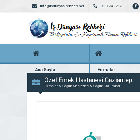
info@isdunyasirehberi.net
0537 341 2520
Ana Sayfa
Firmalar
Firma rehberi ana sayfanız
Yüzlerce kayıtlı firma
Özel Emek Hastanesi Gaziantep
Firmalar
Sağlık Merkezleri
Sağlık Kurumları