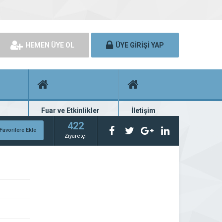
HEMEN ÜYE OL
ÜYE GİRİŞİ YAP
Fuar ve Etkinlikler
İletişim
rünü
Fuar ve etkinlik planları
Bize ulaşın
422
Favorilere Ekle
Ziyaretçi