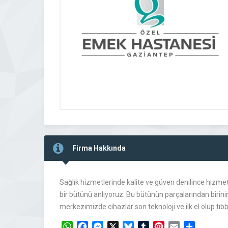
Firma Hakkında
Sağlık hizmetlerinde kalite ve güven denilince hizme
bir bütünü anlıyoruz. Bu bütünün parçalarından birinin 
merkezimizde cihazlar son teknoloji ve ilk el olup t
WhatsApp
Facebook
Messenger
X
Bluesky
Tumblr
Pinterest
Email
Share