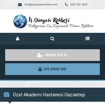
info@isdunyasirehberi.net
0537 341 2520
HEMEN ÜYE OL
ÜYE GİRİŞİ YAP
Özel Akademi Hastanesi Gaziantep