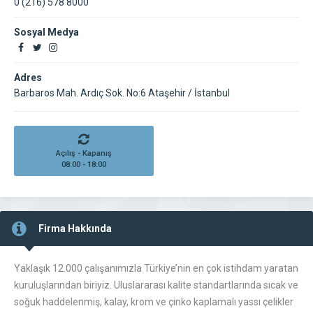
0 (216) 578 8000
Sosyal Medya
Adres
Barbaros Mah. Ardıç Sok. No:6 Ataşehir / İstanbul
Açılış - Kapanış
08:00 - 18:00
Firma Hakkında
Yaklaşık 12.000 çalışanımızla Türkiye’nin en çok istihdam yaratan
kuruluşlarından biriyiz. Uluslararası kalite standartlarında sıcak ve
soğuk haddelenmiş, kalay, krom ve çinko kaplamalı yassı çelikler