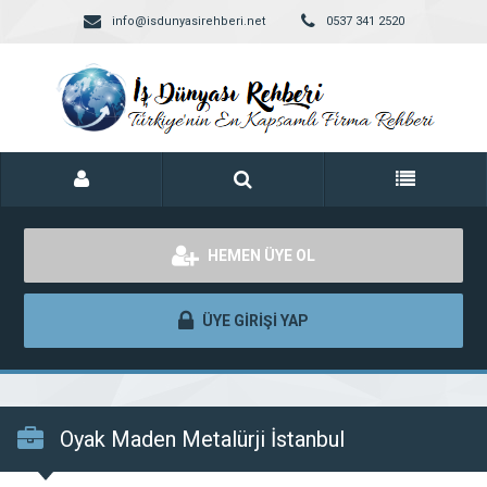
info@isdunyasirehberi.net
0537 341 2520
HEMEN ÜYE OL
ÜYE GİRİŞİ YAP
Oyak Maden Metalürji İstanbul