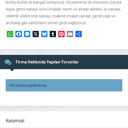
levha, kütük ve kangal üretiyoruz. Ürünlerimiz ile otomotiv, beyaz
eşya, gemi sanayi, boru imalatı, tarım ve ziraat aletleri, ısı sanayi,
elektrik-elektronik sanayi, makine imalat sanayi, genel yapı ve
ambalaj gibi sektörlere temel girdi sağlıyoruz
WhatsApp
Facebook
Messenger
X
Bluesky
Tumblr
Pinterest
Email
Share
Firma Hakkında Yapılan Yorumlar
Hiç yorum yapılmamış.
Kurumsal