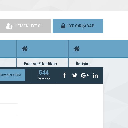
HEMEN ÜYE OL
ÜYE GİRİŞİ YAP
Fuar ve Etkinlikler
İletişim
rünü
Fuar ve etkinlik planları
Bize ulaşın
544
Favorilere Ekle
Ziyaretçi