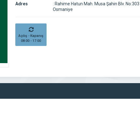
Adres
:
Rahime Hatun Mah. Musa Şahin Blv. No:303
Osmaniye
Açılış - Kapanış
08:00 - 17:00