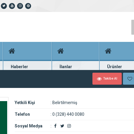
Haberler
İlanlar
Ürünler
En güncel haberler
Güncel seri ilanlar
Binlerce firma ü
Takibe Al
Yetkili Kişi
:
Belirtilmemiş
Telefon
:
0 (328) 440 0080
Sosyal Medya
: