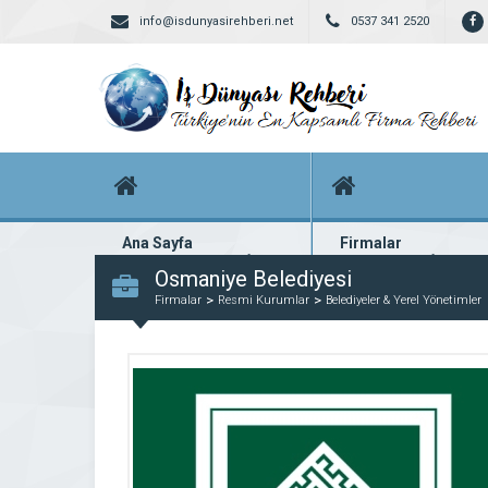
info@isdunyasirehberi.net
0537 341 2520
Ana Sayfa
Firmalar
Firma rehberi ana sayfanız
Yüzlerce kayıtlı firma
Osmaniye Belediyesi
Firmalar
Resmi Kurumlar
Belediyeler & Yerel Yönetimler