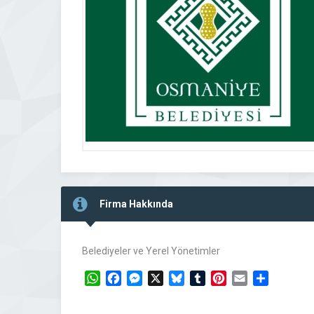
Firma Hakkında
Belediyeler ve Yerel Yönetimler
WhatsApp
Facebook
Messenger
X
Bluesky
Tumblr
Pinterest
Email
Share