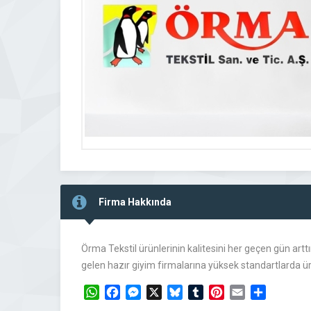
Firma Hakkında
Örma Tekstil ürünlerinin kalitesini her geçen gün art
gelen hazır giyim firmalarına yüksek standartlarda 
WhatsApp
Facebook
Messenger
X
Bluesky
Tumblr
Pinterest
Email
Share