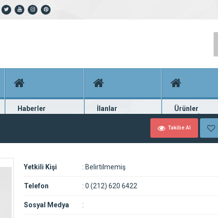
Haberler
İlanlar
Ürünler
En güncel haberler
Güncel seri ilanlar
Binlerce firma ü
Takibe Al
Yetkili Kişi
:
Belirtilmemiş
Telefon
:
0 (212) 620 6422
Sosyal Medya
: