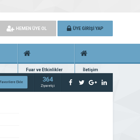
HEMEN ÜYE OL
ÜYE GİRİŞİ YAP
Fuar ve Etkinlikler
İletişim
rünü
Fuar ve etkinlik planları
Bize ulaşın
364
Favorilere Ekle
Ziyaretçi