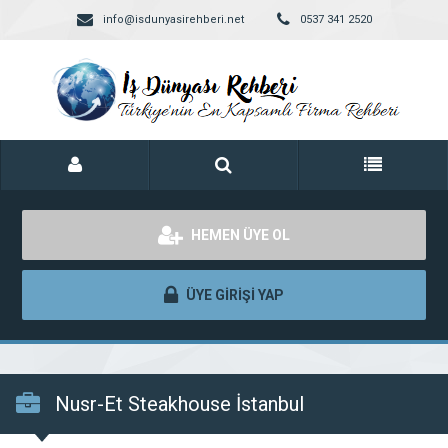
info@isdunyasirehberi.net
0537 341 2520
HEMEN ÜYE OL
ÜYE GİRİŞİ YAP
Nusr-Et Steakhouse İstanbul