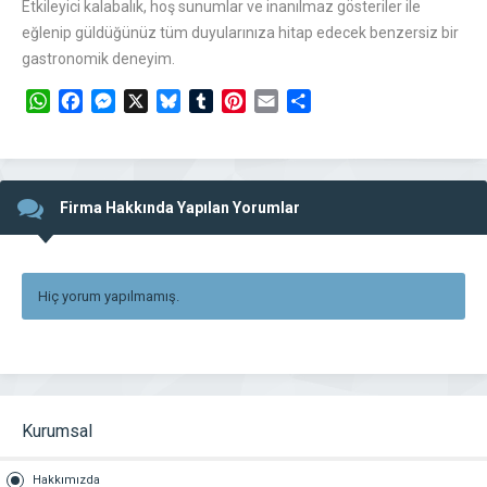
Etkileyici kalabalık, hoş sunumlar ve inanılmaz gösteriler ile
eğlenip güldüğünüz tüm duyularınıza hitap edecek benzersiz bir
gastronomik deneyim.
WhatsApp
Facebook
Messenger
X
Bluesky
Tumblr
Pinterest
Email
Share
Firma Hakkında Yapılan Yorumlar
Hiç yorum yapılmamış.
Kurumsal
Hakkımızda