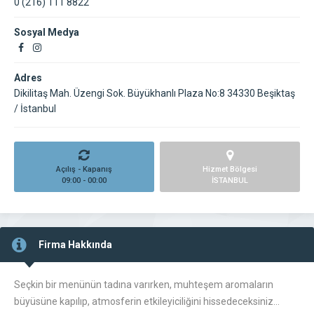
0 (216) 111 8822
Sosyal Medya
Adres
Dikilitaş Mah. Üzengi Sok. Büyükhanlı Plaza No:8 34330 Beşiktaş
/ İstanbul
Açılış - Kapanış
Hizmet Bölgesi
09:00 - 00:00
İSTANBUL
Firma Hakkında
Seçkin bir menünün tadına varırken, muhteşem aromaların
büyüsüne kapılıp, atmosferin etkileyiciliğini hissedeceksiniz…