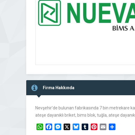
Firma Hakkında
Nevşehir’de bulunan fabrikasında 7 bin metrekare kapa
ateşe dayanıklı briket, bims blok, tuğla, ateşe dayanık
WhatsApp
Facebook
Messenger
X
Bluesky
Tumblr
Pinterest
Email
Share