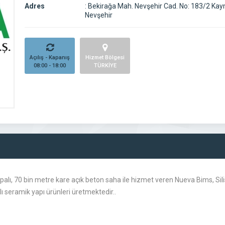
Adres
:
Bekirağa Mah. Nevşehir Cad. No: 183/2 Kaym
Nevşehir
Açılış - Kapanış
Hizmet Bölgesi
08:00 - 18:00
TÜRKİYE
lı, 70 bin metre kare açık beton saha ile hizmet veren Nueva Bims, Silisl
lı seramik yapı ürünleri üretmektedir..