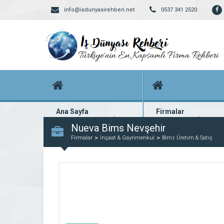
info@isdunyasirehberi.net
0537 341 2520
Ana Sayfa
Firmalar
Firma rehberi ana sayfanız
Yüzlerce kayıtlı firma
Nueva Bims Nevşehir
Firmalar
İnşaat & Gayrimenkul
Bims Üretim & Satış