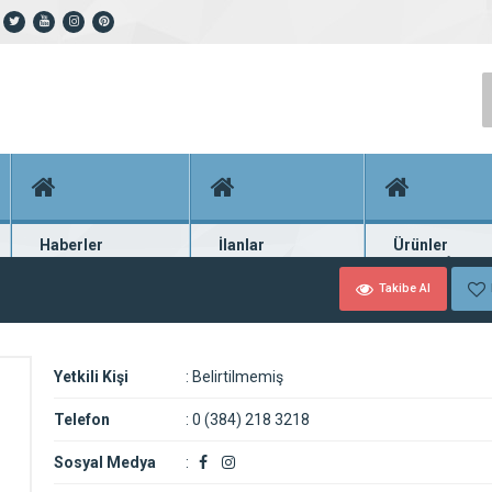
Haberler
İlanlar
Ürünler
En güncel haberler
Güncel seri ilanlar
Binlerce firma ü
Takibe Al
Yetkili Kişi
:
Belirtilmemiş
Telefon
:
0 (384) 218 3218
Sosyal Medya
: