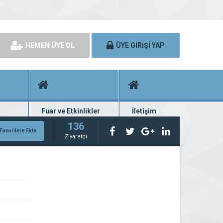
HEMEN ÜYE OL
ÜYE GİRİŞİ YAP
Fuar ve Etkinlikler
İletişim
rünü
Fuar ve etkinlik planları
Bize ulaşın
136
Favorilere Ekle
Ziyaretçi