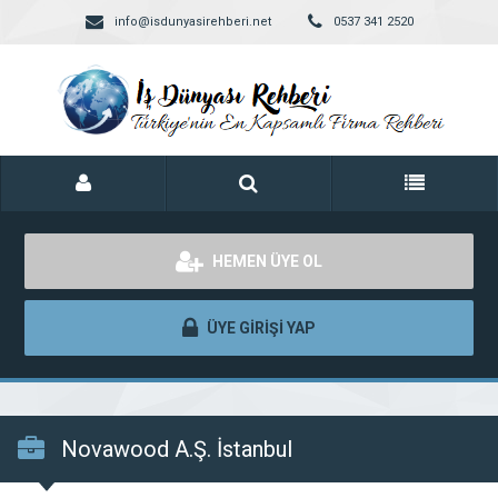
info@isdunyasirehberi.net
0537 341 2520
HEMEN ÜYE OL
ÜYE GİRİŞİ YAP
Novawood A.Ş. İstanbul