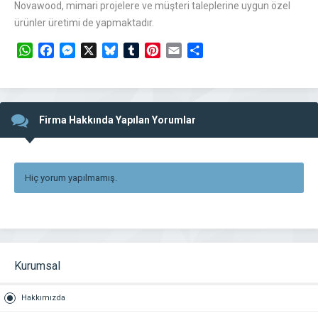
Novawood, mimari projelere ve müşteri taleplerine uygun özel
ürünler üretimi de yapmaktadır.
WhatsApp
Facebook
Messenger
X
Bluesky
Tumblr
Pinterest
Email
Share
Firma Hakkında Yapılan Yorumlar
Hiç yorum yapılmamış.
Kurumsal
Hakkımızda