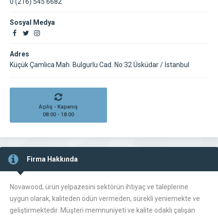
0 (216) 545 6682
Sosyal Medya
Adres
Küçük Çamlıca Mah. Bulgurlu Cad. No:32 Üsküdar / İstanbul
Açılış - Kapanış
08:00 - 18:00
Firma Hakkında
Novawood, ürün yelpazesini sektörün ihtiyaç ve taleplerine
uygun olarak, kaliteden ödün vermeden, sürekli yeniemekte ve
geliştirmektedir. Müşteri memnuniyeti ve kalite odaklı çalışan