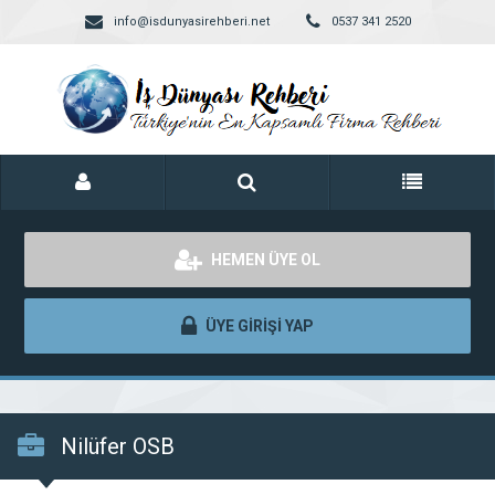
info@isdunyasirehberi.net
0537 341 2520
HEMEN ÜYE OL
ÜYE GİRİŞİ YAP
Nilüfer OSB