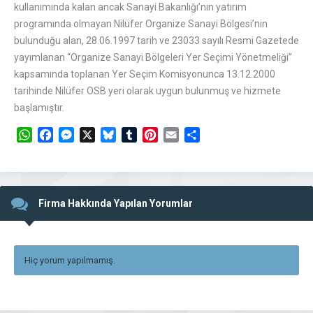
kullanımında kalan ancak Sanayi Bakanlığı’nın yatırım
programında olmayan Nilüfer Organize Sanayi Bölgesi’nin
bulunduğu alan, 28.06.1997 tarih ve 23033 sayılı Resmi Gazetede
yayımlanan “Organize Sanayi Bölgeleri Yer Seçimi Yönetmeliği”
kapsamında toplanan Yer Seçim Komisyonunca 13.12.2000
tarihinde Nilüfer OSB yeri olarak uygun bulunmuş ve hizmete
başlamıştır.
WhatsApp
Facebook
Messenger
X
Bluesky
Tumblr
Pinterest
Email
Share
Firma Hakkında Yapılan Yorumlar
Hiç yorum yapılmamış.