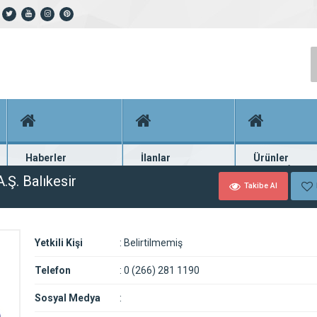
Haberler
İlanlar
Ürünler
En güncel haberler
Güncel seri ilanlar
Binlerce firma ü
.Ş. Balıkesir
Takibe Al
Yetkili Kişi
:
Belirtilmemiş
Telefon
:
0 (266) 281 1190
Sosyal Medya
: