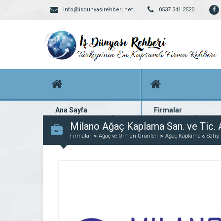
info@isdunyasirehberi.net
0537 341 2520
Ana Sayfa
Firmalar
Firma rehberi ana sayfanız
Yüzlerce kayıtlı firma
Milano Ağaç Kaplama San. ve Tic. A
Firmalar
Ağaç ve Orman Ürünleri
Ağaç Kaplama & Satış