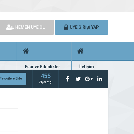
HEMEN ÜYE OL
ÜYE GİRİŞİ YAP
Fuar ve Etkinlikler
İletişim
rünü
Fuar ve etkinlik planları
Bize ulaşın
455
Favorilere Ekle
Ziyaretçi