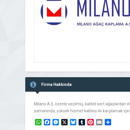
Firma Hakkında
Milano A.Ş. özenle seçilmiş, kaliteli sert ağaçlardan 
zamanında, yüksek hizmet kalitesi ile karşılamak için
WhatsApp
Facebook
Messenger
X
Bluesky
Tumblr
Pinterest
Email
Share