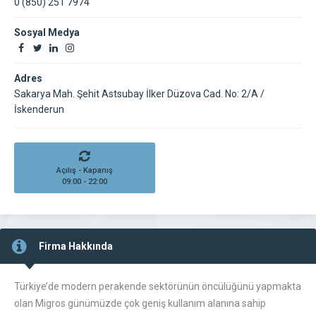
0 (850) 251 7974
Sosyal Medya
Adres
Sakarya Mah. Şehit Astsubay İlker Düzova Cad. No: 2/A /
İskenderun
Açılış - Kapanış
09:00 - 22:00
Firma Hakkında
Türkiye’de modern perakende sektörünün öncülüğünü yapmakta
olan Migros günümüzde çok geniş kullanım alanına sahip