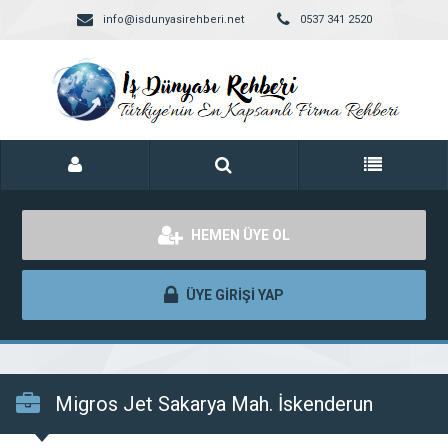
info@isdunyasirehberi.net
0537 341 2520
HEMEN ÜYE OL
ÜYE GİRİŞİ YAP
Migros Jet Sakarya Mah. İskenderun