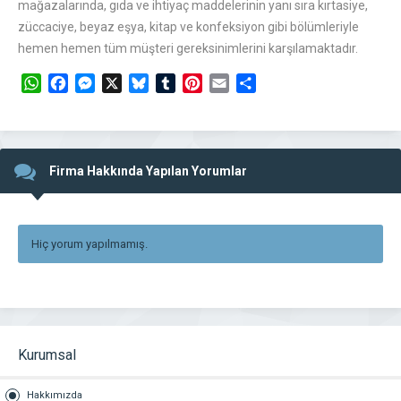
mağazalarında, gıda ve ihtiyaç maddelerinin yanı sıra kırtasiye,
züccaciye, beyaz eşya, kitap ve konfeksiyon gibi bölümleriyle
hemen hemen tüm müşteri gereksinimlerini karşılamaktadır.
WhatsApp
Facebook
Messenger
X
Bluesky
Tumblr
Pinterest
Email
Share
Firma Hakkında Yapılan Yorumlar
Hiç yorum yapılmamış.
Kurumsal
Hakkımızda