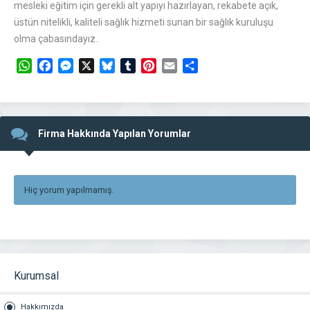
mesleki eğitim için gerekli alt yapıyı hazırlayan, rekabete açık,
üstün nitelikli, kaliteli sağlık hizmeti sunan bir sağlık kuruluşu
olma çabasındayız..
WhatsApp
Facebook
Messenger
X
Bluesky
Tumblr
Pinterest
Email
Share
Firma Hakkında Yapılan Yorumlar
Hiç yorum yapılmamış.
Kurumsal
Hakkımızda