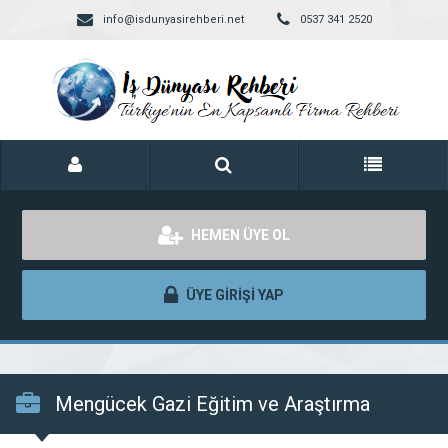
info@isdunyasirehberi.net
0537 341 2520
HEMEN ÜYE OL
ÜYE GİRİŞİ YAP
Mengücek Gazi Eğitim ve Araştırma