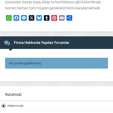
züccaciye, beyaz eşya, kitap ve konfeksiyon gibi bölümleriyle
hemen hemen tüm müşteri gereksinimlerini karşılamaktadır.
WhatsApp
Facebook
Messenger
X
Bluesky
Tumblr
Pinterest
Email
Share
Firma Hakkında Yapılan Yorumlar
Hiç yorum yapılmamış.
Kurumsal
Hakkımızda