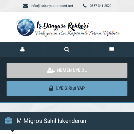
info@isdunyasirehberi.net
0537 341 2520
HEMEN ÜYE OL
ÜYE GİRİŞİ YAP
M Migros Sahil İskenderun