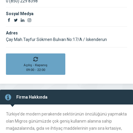
0 (850) 229 8398
Sosyal Medya
Adres
Çay Mah.Tayfur Sökmen Bulvarı No:17/A / İskenderun
Açılış - Kapanış
09:00 - 22:00
Firma Hakkında
Türkiye’de modern perakende sektörünün öncülüğünü yapmakta
olan Migros günümüzde çok geniş kullanım alanına sahip
mağazalarında, gıda ve ihtiyaç maddelerinin yanı sıra kırtasiye,