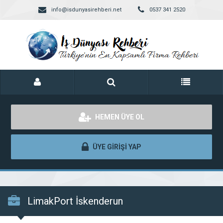
info@isdunyasirehberi.net
0537 341 2520
HEMEN ÜYE OL
ÜYE GİRİŞİ YAP
LimakPort İskenderun