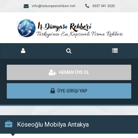
info@isdunyasirehberi.net
0537 341 2520
HEMEN ÜYE OL
ÜYE GİRİŞİ YAP
Köseoğlu Mobilya Antakya