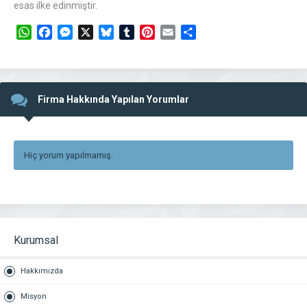
esas ilke edinmiştir.
WhatsApp
Facebook
Messenger
X
Bluesky
Tumblr
Pinterest
Email
Share
Firma Hakkında Yapılan Yorumlar
Hiç yorum yapılmamış.
Kurumsal
Hakkımızda
Misyon