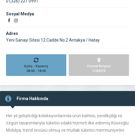
0 (326) 221 0991
Sosyal Medya
Adres
Yeni Sanayi Sitesi 12.Cadde No:2 Antakya / Hatay
Açılış - Kapanış
Hizmet Bölgesi
08:00 - 18:00
TÜRKİYE
Firma Hakkında
Her yıl geliştirdiği koleksiyonlarında ürün kalitesi, yenilikçiliği ve
özgün tasarımlarıyla tüketici odaklı hizmeti ilke edinmiş Köseoğlu
Mobilya, trend öncüsü olmuş ve mutlak tüketici memnuniyetini