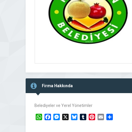
Firma Hakkında
Belediyeler ve Yerel Yönetimler
WhatsApp
Facebook
Messenger
X
Bluesky
Tumblr
Pinterest
Email
Share