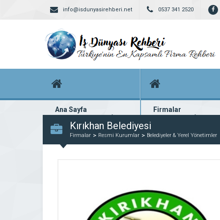
info@isdunyasirehberi.net
0537 341 2520
Ana Sayfa
Firmalar
Firma rehberi ana sayfanız
Yüzlerce kayıtlı firma
Kırıkhan Belediyesi
Firmalar
Resmi Kurumlar
Belediyeler & Yerel Yönetimler