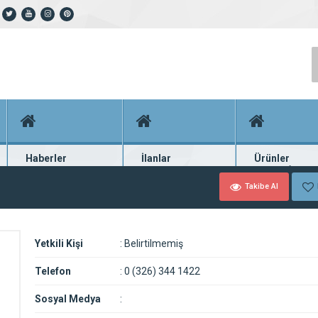
Haberler
İlanlar
Ürünler
En güncel haberler
Güncel seri ilanlar
Binlerce firma ü
Takibe Al
Yetkili Kişi
:
Belirtilmemiş
Telefon
:
0 (326) 344 1422
Sosyal Medya
: