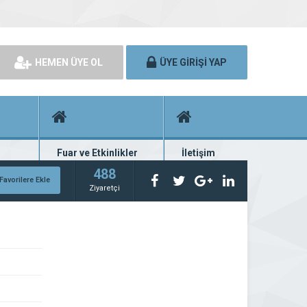
HEMEN ÜYE OL
ÜYE GİRİŞİ YAP
Fuar ve Etkinlikler
İletişim
rünü
Fuar ve etkinlik planları
Bize ulaşın
488
Favorilere Ekle
Ziyaretçi