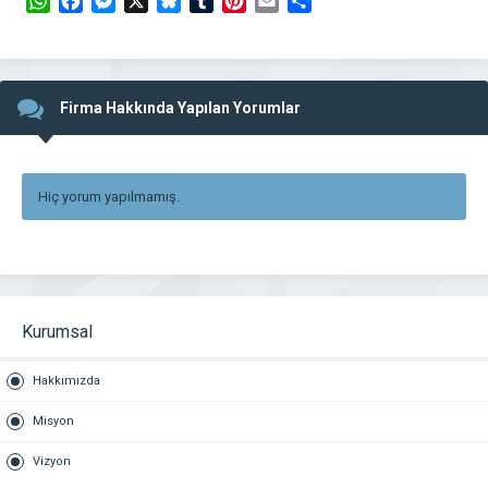
WhatsApp
Facebook
Messenger
X
Bluesky
Tumblr
Pinterest
Email
Share
Firma Hakkında Yapılan Yorumlar
Hiç yorum yapılmamış.
Kurumsal
Hakkımızda
Misyon
Vizyon