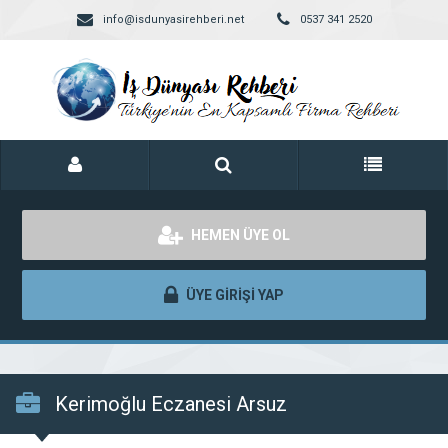
info@isdunyasirehberi.net
0537 341 2520
HEMEN ÜYE OL
ÜYE GİRİŞİ YAP
Kerimoğlu Eczanesi Arsuz