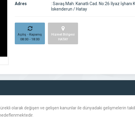
Adres
:
Savaş Mah. Kanatlı Cad. No:26 İlyaz İşhanı K
İskenderun / Hatay
Açılış - Kapanış
Hizmet Bölgesi
08:00 - 18:00
HATAY
, sürekli olarak değişen ve gelişen kanunlar ile dünyadaki gelişmelerin ta
 hedeflenmektedir.