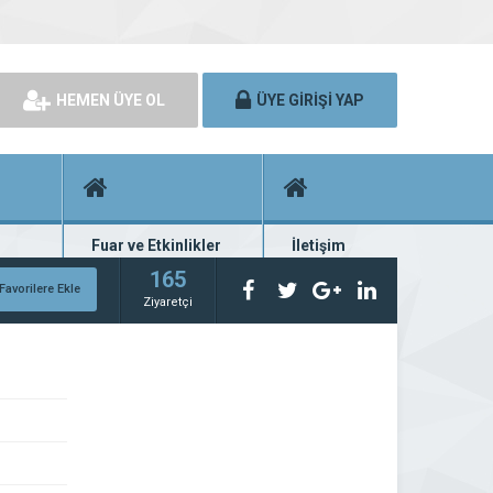
HEMEN ÜYE OL
ÜYE GİRİŞİ YAP
Fuar ve Etkinlikler
İletişim
rünü
Fuar ve etkinlik planları
Bize ulaşın
165
Favorilere Ekle
Ziyaretçi