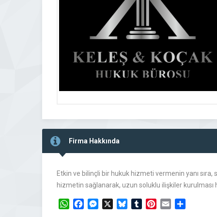
Firma Hakkında
Etkin ve bilinçli bir hukuk hizmeti vermenin yanı sıra
hizmetin sağlanarak, uzun soluklu ilişkiler kurulması
WhatsApp
Facebook
Messenger
X
Bluesky
Tumblr
Pinterest
Email
Share