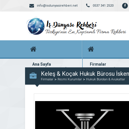
info@isdunyasirehberi.net
0537 341 2520
Ana Sayfa
Firmalar
Firma rehberi ana sayfanız
Yüzlerce kayıtlı firma
Keleş & Koçak Hukuk Bürosu İske
Firmalar
Resmi Kurumlar
Hukuk Büroları & Avukatlar