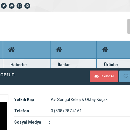
Haberler
İlanlar
Ürünler
En güncel haberler
Güncel seri ilanlar
Binlerce firma ü
nderun
Takibe Al
Yetkili Kişi
:
Av. Songül Keleş & Oktay Koçak
Telefon
:
0 (538) 787 4161
Sosyal Medya
: