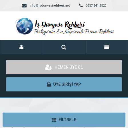
info@isdunyasirehberi.net
0537 341 2520
HEMEN ÜYE OL
ÜYE GİRİŞİ YAP
FİLTRELE