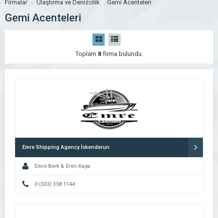
Firmalar
Ulaştırma ve Denizcilik
Gemi Acenteleri
Gemi Acenteleri
Toplam
8
firma bulundu.
Emre Shipping Agency İskenderun
Emre Berk & Eren Kaya
0 (533) 358 1144