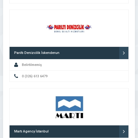
Parıltı Denizcilik İskenderun
Belirtilmemiş
0 (326) 613 6479
Martı Agency İstanbul