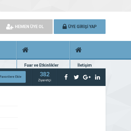
HEMEN ÜYE OL
ÜYE GİRİŞİ YAP
Fuar ve Etkinlikler
İletişim
rünü
Fuar ve etkinlik planları
Bize ulaşın
382
Favorilere Ekle
Ziyaretçi