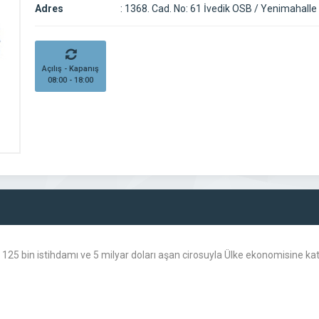
Adres
:
1368. Cad. No: 61 İvedik OSB / Yenimahalle
Açılış - Kapanış
08:00 - 18:00
ı, 125 bin istihdamı ve 5 milyar doları aşan cirosuyla Ülke ekonomisine ka