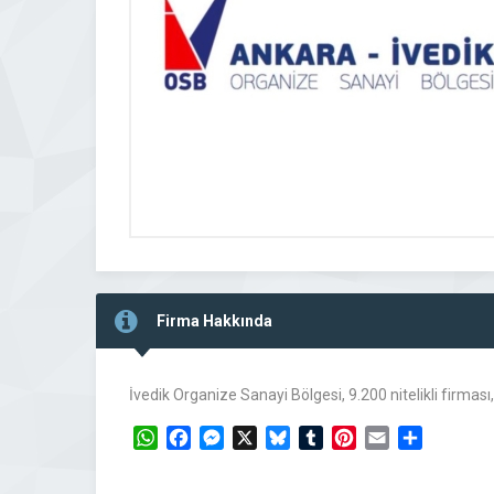
Firma Hakkında
İvedik Organize Sanayi Bölgesi, 9.200 nitelikli firmas
WhatsApp
Facebook
Messenger
X
Bluesky
Tumblr
Pinterest
Email
Share