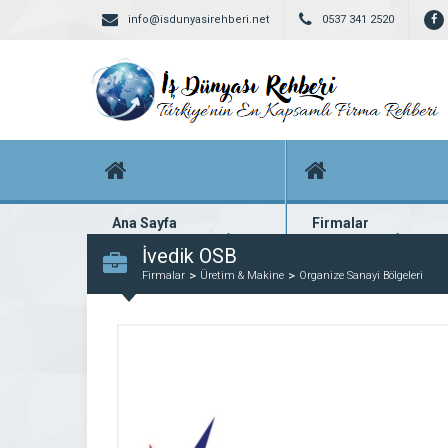
info@isdunyasirehberi.net
0537 341 2520
Ana Sayfa
Firmalar
Firma rehberi ana sayfanız
Yüzlerce kayıtlı firma
İvedik OSB
Firmalar
Üretim & Makine
Organize Sanayi Bölgeleri