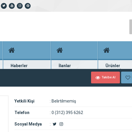
Haberler
İlanlar
Ürünler
En güncel haberler
Güncel seri ilanlar
Binlerce firma ü
Takibe Al
Yetkili Kişi
:
Belirtilmemiş
Telefon
:
0 (312) 395 6262
Sosyal Medya
: