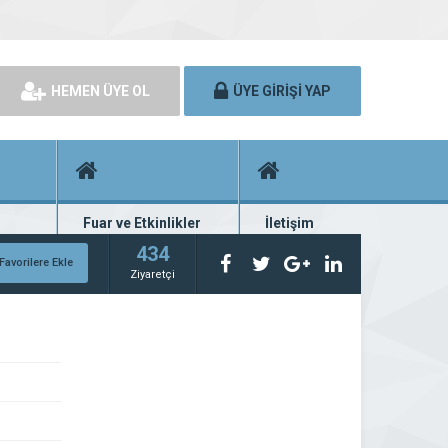
HEMEN ÜYE OL
ÜYE GİRİŞİ YAP
Fuar ve Etkinlikler
İletişim
rünü
Fuar ve etkinlik planları
Bize ulaşın
434
Favorilere Ekle
Ziyaretçi