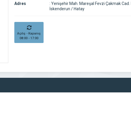
Adres
:
Yenişehir Mah. Mareşal Fevzi Çakmak Cad. 
İskenderun / Hatay
Açılış - Kapanış
08:00 - 17:00