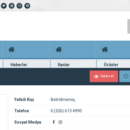
Haberler
İlanlar
Ürünler
En güncel haberler
Güncel seri ilanlar
Binlerce firma ü
Takibe Al
Yetkili Kişi
:
Belirtilmemiş
Telefon
:
0 (326) 613 4990
Sosyal Medya
: