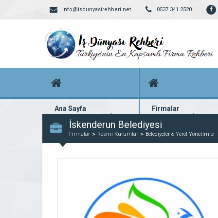
info@isdunyasirehberi.net
0537 341 2520
Ana Sayfa
Firmalar
Firma rehberi ana sayfanız
Yüzlerce kayıtlı firma
İskenderun Belediyesi
Firmalar
Resmi Kurumlar
Belediyeler & Yerel Yönetimler