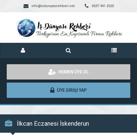
info@isdunyasirehberi.net
0537 341 2520
HEMEN ÜYE OL
ÜYE GİRİŞİ YAP
İlkcan Eczanesi İskenderun